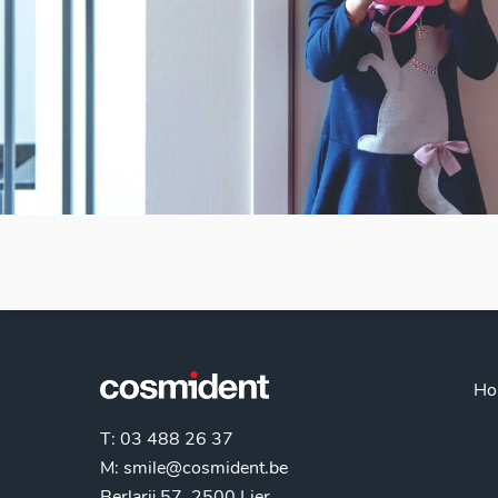
Ho
T: 03 488 26 37
M:
smile@cosmident.be
Berlarij 57, 2500 Lier