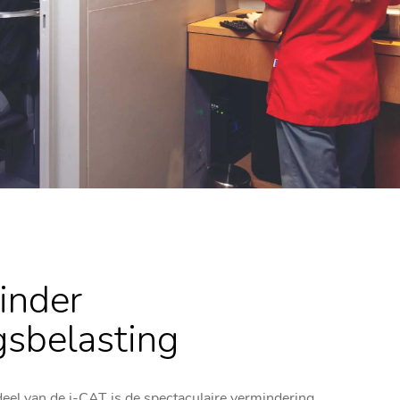
inder
gsbelasting
eel van de i-CAT is de spectaculaire vermindering