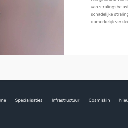
van stralingsbelas
schadelijke strali
opmerkelijk verkle
me
Specialisaties
Infrastructuur
Cosmiskin
Nie