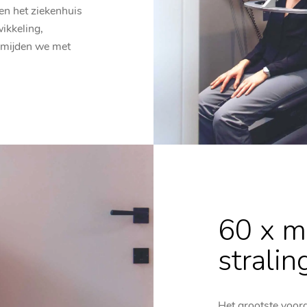
en het ziekenhuis
ikkeling,
ermijden we met
60 x m
stralin
Het grootste voord