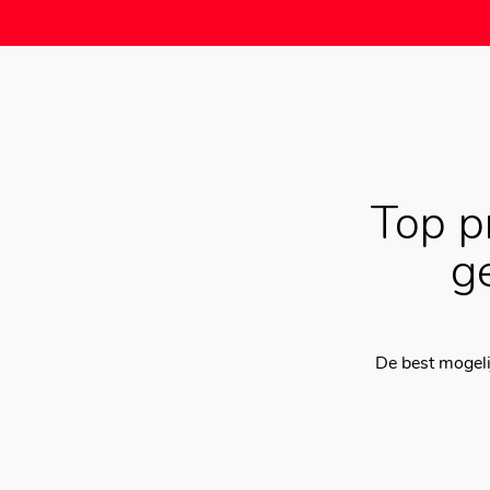
Top p
g
De best mogeli