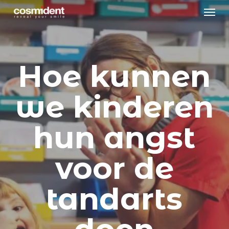
Skip
Menu
to
main
content
Hoe kunnen
we kinderen
hun angst
voor de
tandarts