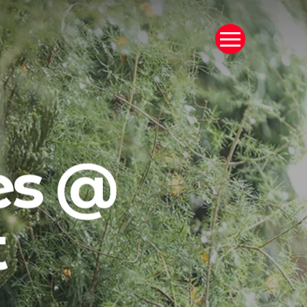
Menu
es @
t